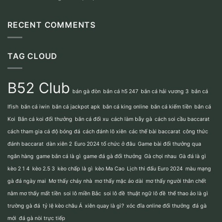
Và
kèo
Gà
Baccarat
Bật
Đá
Giúp
Mí
Là
RECENT COMMENTS
Bạn
Số
Gì?
Thắng
Đẹp
Cách
Lớn
Chọn
TAG CLOUD
Gà
Đá
Hay
Nhất
B52 Club
Không
bán gà đòn
bắn cá h5 247
bắn cá hải vương 3
bắn cá
Nên
Bỏ
Ifish
bắn cá iwin
bắn cá jackpot apk
bắn cá king online
bắn cá kiếm tiền
bắn cá
Qua
Koi
Bắn cá koi đổi thưởng
bắn cá đổi xu
cách làm bẫy gà
cách soi cầu baccarat
cách tham gia cá độ bóng đá
cách đánh lô xiên
các thế bài baccarat
công thức
đánh baccarat
dàn xiên 2
Euro 2024 tổ chức ở đâu
Game bài đổi thưởng qua
ngân hàng
game bắn cá là gì
game đá gà đổi thưởng
Gà chọi nhau
Gà đá là gì
kèo 2 1 4
kèo 2.5 3
kèo chấp là gì
kèo Ma Cao
Lịch thi đấu Euro 2024
màu mạng
gà đá ngày mai
Mơ thấy cháy nhà
mơ thấy mặc áo dài
mơ thấy người thân chết
nằm mơ thấy mất tiền
soi lô miền Bắc
soi lô đề
thuật ngữ lô đề
thể thao ảo là gì
trường gà đá
tỷ lệ kèo châu Á
xiên quay là gì?
xóc đĩa online đổi thưởng
đá gà
mới
đá gà nòi trực tiếp