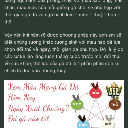
bảng ngũ hành của phong thuỷ. Với màu sắc lông, màu
chân, màu mắc của mỗi giống gà chọi sẽ phù hợp với
thời gian gà đá và ngũ hành kim – mộc – thuỷ – hoả –
thổ.
Vậy nên khi nắm rõ được phương pháp này anh em sẽ
biết chúng tương khắc tương sinh với màu nào để lựa
chọn đối thủ và ngày, thời gian đá phù hợp. Đó là lý do
các sư kê lão làng luôn thắng cuộc trước mọi đối thủ.
Về sức khỏe, thể lực của gà đá là 1 phần phần còn lại
chính là dựa vào phong thuỷ.