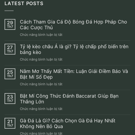
LATEST POSTS
Cách Tham Gia Cá Độ Bóng Đá Hợp Pháp Cho
29
Th7
Các Cược Thủ
ở
Chức năng bình luận bị tắt
Cách
Tham
Tỷ lệ kèo châu Á là gì? Tỷ lệ chấp phổ biến trên
27
Gia
Th7
bảng kèo
Cá
ở
Chức năng bình luận bị tắt
Độ
Tỷ
Bóng
lệ
Nằm Mơ Thấy Mất Tiền: Luận Giải Điềm Báo Và
Đá
25
kèo
Hợp
Th7
Bật Mí Số Đẹp
châu
Pháp
ở
Chức năng bình luận bị tắt
Á
Cho
Nằm
là
Các
Mơ
Bật Mí Công Thức Đánh Baccarat Giúp Bạn
gì?
23
Cược
Thấy
Tỷ
Th7
Thắng Lớn
Thủ
Mất
lệ
ở
Chức năng bình luận bị tắt
Tiền:
chấp
Bật
Luận
phổ
Mí
Gà Đá Là Gì? Cách Chọn Gà Đá Hay Nhất
Giải
21
biến
Công
Điềm
Th7
Không Nên Bỏ Qua
trên
Thức
Báo
bảng
ở
Chức năng bình luận bị tắt
Đánh