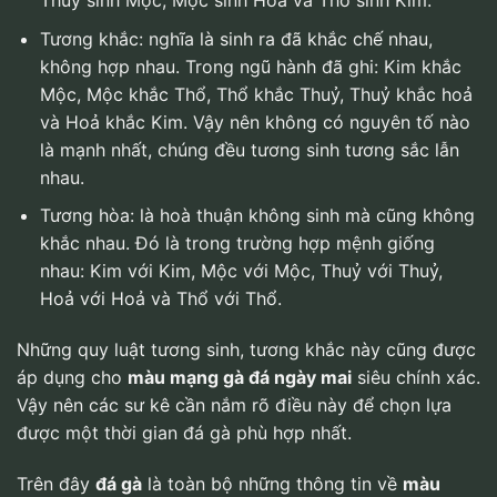
Thuỷ sinh Mộc, Mộc sinh Hoả và Thổ sinh Kim.
Tương khắc: nghĩa là sinh ra đã khắc chế nhau,
không hợp nhau. Trong ngũ hành đã ghi: Kim khắc
Mộc, Mộc khắc Thổ, Thổ khắc Thuỷ, Thuỷ khắc hoả
và Hoả khắc Kim. Vậy nên không có nguyên tố nào
là mạnh nhất, chúng đều tương sinh tương sắc lẫn
nhau.
Tương hòa: là hoà thuận không sinh mà cũng không
khắc nhau. Đó là trong trường hợp mệnh giống
nhau: Kim với Kim, Mộc với Mộc, Thuỷ với Thuỷ,
Hoả với Hoả và Thổ với Thổ.
Những quy luật tương sinh, tương khắc này cũng được
áp dụng cho
màu mạng gà đá ngày mai
siêu chính xác.
Vậy nên các sư kê cần nắm rõ điều này để chọn lựa
được một thời gian đá gà phù hợp nhất.
Trên đây
đá gà
là toàn bộ những thông tin về
màu