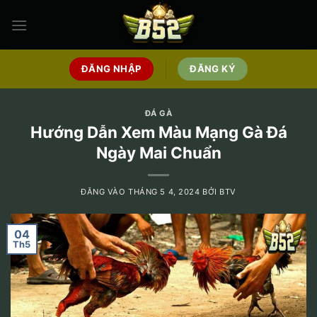
Bỏ
qua
nội
dung
ĐĂNG NHẬP
ĐĂNG KÝ
ĐÁ GÀ
Hướng Dẫn Xem Màu Mạng Gà Đá
Ngày Mai Chuẩn
ĐĂNG VÀO
THÁNG 5 4, 2024
BỞI
BTV
04
Th5