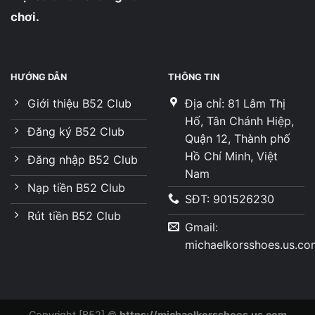
chơi.
HƯỚNG DẪN
THÔNG TIN
Giới thiệu B52 Club
Địa chỉ: 81 Lâm Thị
Hố, Tân Chánh Hiệp,
Đăng ký B52 Club
Quận 12, Thành phố
Hồ Chí Minh, Việt
Đăng nhập B52 Club
Nam
Nạp tiền B52 Club
SĐT: 901526230
Rút tiền B52 Club
Gmail:
michaelkorsshoes.us.c
Copyright [B52] ©
https://michaelkorsshoes.us.com