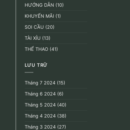
HƯỚNG DẪN
(10)
KHUYẾN MÃI
(1)
SOI CẦU
(20)
TÀI XỈU
(13)
THỂ THAO
(41)
LƯU TRỮ
Tháng 7 2024
(15)
Tháng 6 2024
(6)
Tháng 5 2024
(40)
Tháng 4 2024
(38)
Tháng 3 2024
(27)