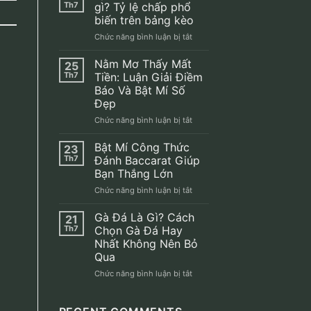
Gia
Th7
gì? Tỷ lệ chấp phổ
Cá
biến trên bảng kèo
Độ
ở
Chức năng bình luận bị tắt
Bóng
Tỷ
Đá
lệ
Hợp
Nằm Mơ Thấy Mất
25
kèo
Pháp
Th7
Tiền: Luận Giải Điềm
châu
Cho
Báo Và Bật Mí Số
Á
Các
Đẹp
là
Cược
gì?
Thủ
ở
Chức năng bình luận bị tắt
Tỷ
Nằm
lệ
Mơ
Bật Mí Công Thức
23
chấp
Thấy
Th7
Đánh Baccarat Giúp
phổ
Mất
Bạn Thắng Lớn
biến
Tiền:
trên
ở
Chức năng bình luận bị tắt
Luận
bảng
Bật
Giải
kèo
Mí
Điềm
Gà Đá Là Gì? Cách
21
Công
Báo
Th7
Chọn Gà Đá Hay
Thức
Và
Nhất Không Nên Bỏ
Đánh
Bật
Qua
Baccarat
Mí
Giúp
Số
ở
Chức năng bình luận bị tắt
Bạn
Đẹp
Gà
Thắng
Đá
Lớn
Là