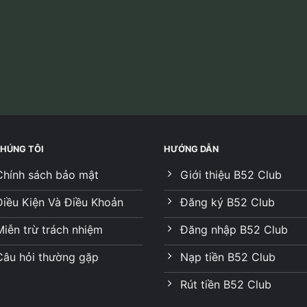
CHÚNG TÔI
HƯỚNG DẪN
Chính sách bảo mật
Giới thiệu B52 Club
Điều Kiện Và Điều Khoản
Đăng ký B52 Club
Miễn trừ trách nhiệm
Đăng nhập B52 Club
Câu hỏi thường gặp
Nạp tiền B52 Club
Rút tiền B52 Club