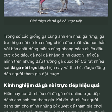
Giới thiệu về đá gà nòi trực tiếp
Trong số các giống gà cùng anh em như: gà rừng, gà
tre thì gà nòi có khả năng chiến đấu xuất sắc hơn hẳn.
Với bản chất dũng mãnh cùng phong cách chiến đấu
cực độc đáo, gà nòi đã khẳng định được vị trí của
mình trên những đấu trường gà quốc tế. Có rất nhiều
sới
đá gà nòi trực tiếp
hiện nay và thu hút được đông
đảo người tham gia đặt cược.
Kinh nghiệm đá gà nòi trực tiếp hiệu quả
Hiện nay có rất nhiều sới đá gà nòi online trực tiếp
dành cho anh em tham gia. Khi đó rất nhiều người
đang tìm cho mình những bí quyết để tham gia chơi