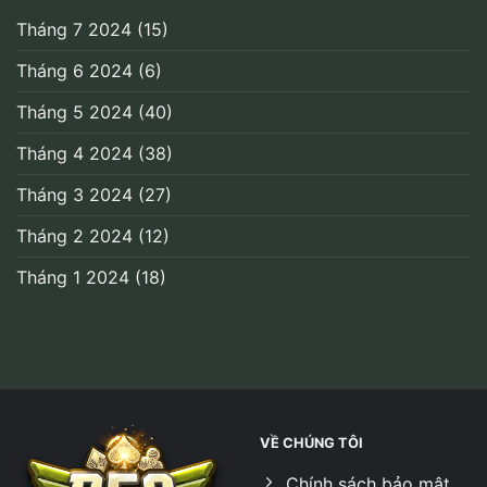
Tháng 7 2024
(15)
Tháng 6 2024
(6)
Tháng 5 2024
(40)
Tháng 4 2024
(38)
Tháng 3 2024
(27)
Tháng 2 2024
(12)
Tháng 1 2024
(18)
VỀ CHÚNG TÔI
Chính sách bảo mật