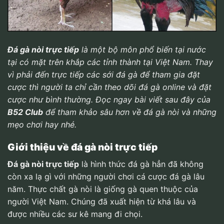
Đá gà nòi trực tiếp
là một bộ môn phổ biến tại nước
tại có mặt trên khắp các tỉnh thành tại Việt Nam. Thay
vì phải đến trực tiếp các sới đá gà để tham gia đặt
cược thì người ta chỉ cần theo dõi đá gà online và đặt
cược như bình thường. Đọc ngay bài viết sau đây của
B52 Club
để tham khảo sâu hơn về đá gà nòi và những
mẹo chơi hay nhé.
Giới thiệu về đá gà nòi trực tiếp
Đá gà nòi trực tiếp
là hình thức đá gà hẳn đã không
còn xa lạ gì với những người chơi cá cược đá gà lâu
năm. Thực chất gà nòi là giống gà quen thuộc của
người Việt Nam. Chúng đã xuất hiện từ khá lâu và
được nhiều các sư kê mang đi chọi.