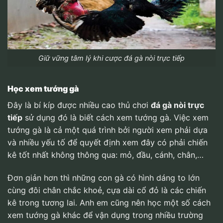
Giữ vững tâm lý khi cược đá gà nòi trực tiếp
Học xem tướng gà
Đây là bí kíp được nhiều cao thủ chơi
đá gà nòi trực
tiếp
sử dụng đó là biết cách xem tướng gà. Việc xem
tướng gà là cả một quá trình bởi người xem phải dựa
và nhiều yếu tố để quyết định xem đây có phải chiến
kê tốt nhất không thông qua: mỏ, đầu, cánh, chân,…
Đơn giản hơn thì những con gà có hình dáng to lớn
cùng đôi chân chắc khoẻ, cựa dài cổ đỏ là các chiến
kê trong tương lai. Anh em cũng nên học một số cách
xem tướng gà khác để vận dụng trong nhiều trường