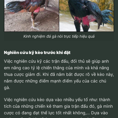
Kinh nghiệm đá gà nòi trực tiếp hiệu quả
Nghiên cứu kỹ kèo trước khi đặt
Việc nghiên cứu kỹ các trận đấu, đối thủ sẽ giúp anh
em nâng cao tỷ lệ chiến thắng của mình và khả năng
thua cược giảm đi. Khi đã nắm bắt được rõ về kèo này,
nắm được những điểm mạnh điểm yếu của các chú
gà.
Việc nghiên cứu kèo dựa vào nhiều yếu tố như: thành
tích của những chiến kê tham gia trận đấu đó, gà mình
cược có đang đạt thể lực tốt nhất không,… Dựa vào