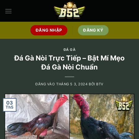
Bỏ
qua
nội
dung
ĐĂNG NHẬP
ĐĂNG KÝ
ĐÁ GÀ
Đá Gà Nòi Trực Tiếp – Bật Mí Mẹo
Đá Gà Nòi Chuẩn
ĐĂNG VÀO
THÁNG 5 3, 2024
BỞI
BTV
03
Th5