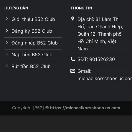
HƯỚNG DẪN
THÔNG TIN
Giới thiệu B52 Club
Địa chỉ: 81 Lâm Thị
Hố, Tân Chánh Hiệp,
Đăng ký B52 Club
Quận 12, Thành phố
Hồ Chí Minh, Việt
Đăng nhập B52 Club
Nam
Nạp tiền B52 Club
SĐT: 901526230
Rút tiền B52 Club
Gmail:
michaelkorsshoes.us.c
Copyright [B52] ©
https://michaelkorsshoes.us.com