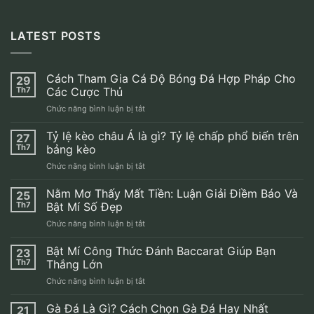
LATEST POSTS
Cách Tham Gia Cá Độ Bóng Đá Hợp Pháp Cho
29
Th7
Các Cược Thủ
ở
Chức năng bình luận bị tắt
Cách
Tham
Tỷ lệ kèo châu Á là gì? Tỷ lệ chấp phổ biến trên
27
Gia
Th7
bảng kèo
Cá
ở
Chức năng bình luận bị tắt
Độ
Tỷ
Bóng
lệ
Nằm Mơ Thấy Mất Tiền: Luận Giải Điềm Báo Và
Đá
25
kèo
Hợp
Th7
Bật Mí Số Đẹp
châu
Pháp
ở
Chức năng bình luận bị tắt
Á
Cho
Nằm
là
Các
Mơ
Bật Mí Công Thức Đánh Baccarat Giúp Bạn
gì?
23
Cược
Thấy
Tỷ
Th7
Thắng Lớn
Thủ
Mất
lệ
ở
Chức năng bình luận bị tắt
Tiền:
chấp
Bật
Luận
phổ
Mí
Gà Đá Là Gì? Cách Chọn Gà Đá Hay Nhất
Giải
21
biến