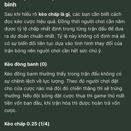
binh
Sau khi hiểu rõ
kèo chấp là gì,
các bạn cần biết cách
đọc kèo cược hiệu quả. Đồng thời người chơi cần nắm
được tỷ lệ chấp nhất định trong từng trận đấu để đưa
ra dự đoán chuẩn nhất. Tỷ lệ này không cố định mà sẽ
có sự biến đổi liên tục dựa vào tình hình thay đổi của
trận bóng nên người chơi cần hết sức chú ý.
Kèo đồng banh (0)
Kèo đồng banh thường thấy trong trận đấu không có
sự chênh lệch về lực lượng. Theo đó người chơi đặt
cho cửa cược nào mà đội đó chiến thắng thì sẽ trúng
thưởng. Nếu đội bóng đặt cược thua thì game thủ mất
tiền vốn ban đầu, khi trận hòa thì được hoàn trả vốn
cược.
Kèo chấp 0.25 (1/4)