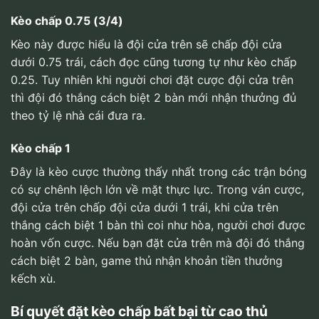
Kèo chấp 0.75 (3/4)
Kèo này được hiểu là đội cửa trên sẽ chấp đội cửa
dưới 0.75 trái, cách đọc cũng tương tự như kèo chấp
0.25. Tuy nhiên khi người chơi đặt cược đội cửa trên
thì đội đó thắng cách biệt 2 bàn mới nhận thưởng đủ
theo tỷ lệ nhà cái đưa ra.
Kèo chấp 1
Đây là kèo cược thường thấy nhất trong các trận bóng
có sự chênh lệch lớn về mặt thực lực. Trong ván cược,
đội cửa trên chấp đội cửa dưới 1 trái, khi cửa trên
thắng cách biệt 1 bàn thì coi như hòa, người chơi được
hoàn vốn cược. Nếu bạn đặt cửa trên mà đội đó thắng
cách biệt 2 bàn, game thủ nhận khoản tiền thưởng
kếch xù.
Bí quyết đặt kèo chấp bất bại từ cao thủ