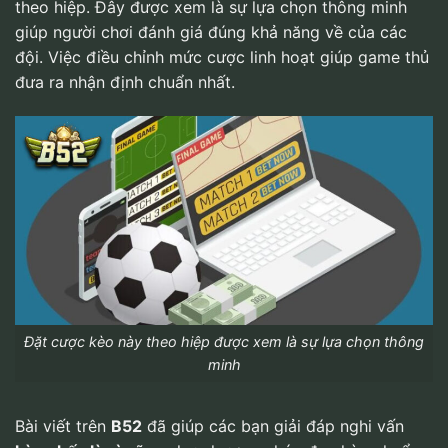
theo hiệp. Đây được xem là sự lựa chọn thông minh
giúp người chơi đánh giá đúng khả năng về của các
đội. Việc điều chỉnh mức cược linh hoạt giúp game thủ
đưa ra nhận định chuẩn nhất.
Đặt cược kèo này theo hiệp được xem là sự lựa chọn thông
minh
Bài viết trên
B52
đã giúp các bạn giải đáp nghi vấn