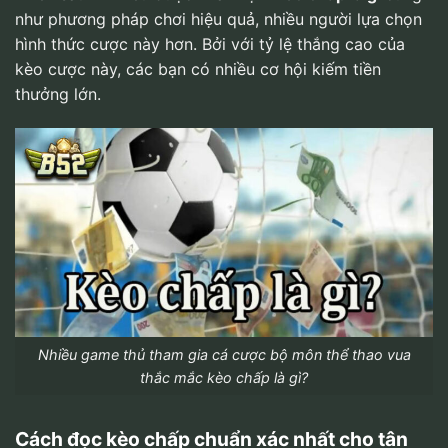
như phương pháp chơi hiệu quả, nhiều người lựa chọn
hình thức cược này hơn. Bởi với tỷ lệ thắng cao của
kèo cược này, các bạn có nhiều cơ hội kiếm tiền
thưởng lớn.
Nhiều game thủ tham gia cá cược bộ môn thể thao vua
thắc mắc kèo chấp là gì?
Cách đọc kèo chấp chuẩn xác nhất cho tân