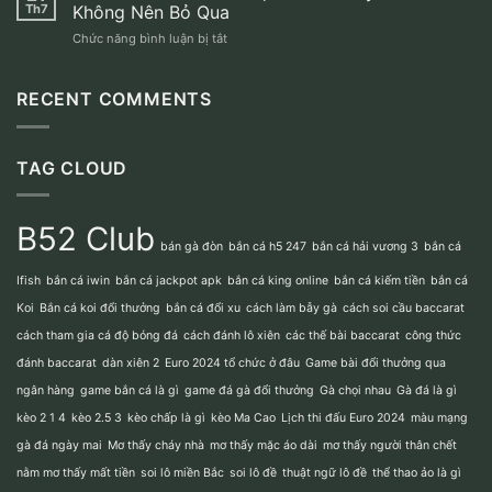
Công
Điềm
Th7
Không Nên Bỏ Qua
trên
Thức
Báo
bảng
ở
Chức năng bình luận bị tắt
Đánh
Và
kèo
Gà
Baccarat
Bật
Đá
Giúp
Mí
Là
RECENT COMMENTS
Bạn
Số
Gì?
Thắng
Đẹp
Cách
Lớn
Chọn
TAG CLOUD
Gà
Đá
Hay
Nhất
B52 Club
Không
bán gà đòn
bắn cá h5 247
bắn cá hải vương 3
bắn cá
Nên
Bỏ
Ifish
bắn cá iwin
bắn cá jackpot apk
bắn cá king online
bắn cá kiếm tiền
bắn cá
Qua
Koi
Bắn cá koi đổi thưởng
bắn cá đổi xu
cách làm bẫy gà
cách soi cầu baccarat
cách tham gia cá độ bóng đá
cách đánh lô xiên
các thế bài baccarat
công thức
đánh baccarat
dàn xiên 2
Euro 2024 tổ chức ở đâu
Game bài đổi thưởng qua
ngân hàng
game bắn cá là gì
game đá gà đổi thưởng
Gà chọi nhau
Gà đá là gì
kèo 2 1 4
kèo 2.5 3
kèo chấp là gì
kèo Ma Cao
Lịch thi đấu Euro 2024
màu mạng
gà đá ngày mai
Mơ thấy cháy nhà
mơ thấy mặc áo dài
mơ thấy người thân chết
nằm mơ thấy mất tiền
soi lô miền Bắc
soi lô đề
thuật ngữ lô đề
thể thao ảo là gì