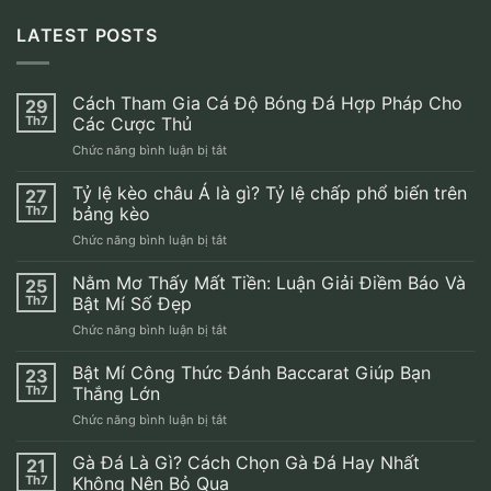
LATEST POSTS
Cách Tham Gia Cá Độ Bóng Đá Hợp Pháp Cho
29
Th7
Các Cược Thủ
ở
Chức năng bình luận bị tắt
Cách
Tham
Tỷ lệ kèo châu Á là gì? Tỷ lệ chấp phổ biến trên
27
Gia
Th7
bảng kèo
Cá
ở
Chức năng bình luận bị tắt
Độ
Tỷ
Bóng
lệ
Nằm Mơ Thấy Mất Tiền: Luận Giải Điềm Báo Và
Đá
25
kèo
Hợp
Th7
Bật Mí Số Đẹp
châu
Pháp
ở
Chức năng bình luận bị tắt
Á
Cho
Nằm
là
Các
Mơ
Bật Mí Công Thức Đánh Baccarat Giúp Bạn
gì?
23
Cược
Thấy
Tỷ
Th7
Thắng Lớn
Thủ
Mất
lệ
ở
Chức năng bình luận bị tắt
Tiền:
chấp
Bật
Luận
phổ
Mí
Gà Đá Là Gì? Cách Chọn Gà Đá Hay Nhất
Giải
21
biến
Công
Điềm
Th7
Không Nên Bỏ Qua
trên