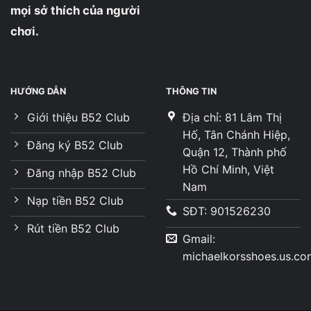
mọi sở thích của người
chơi.
HƯỚNG DẪN
THÔNG TIN
Giới thiệu B52 Club
Địa chỉ: 81 Lâm Thị
Hố, Tân Chánh Hiệp,
Đăng ký B52 Club
Quận 12, Thành phố
Hồ Chí Minh, Việt
Đăng nhập B52 Club
Nam
Nạp tiền B52 Club
SĐT: 901526230
Rút tiền B52 Club
Gmail:
michaelkorsshoes.us.c