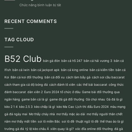
Thức
Báo
bảng
ở
Chức năng bình luận bị tắt
Đánh
Và
kèo
Gà
Baccarat
Bật
Đá
Giúp
Mí
Là
RECENT COMMENTS
Bạn
Số
Gì?
Thắng
Đẹp
Cách
Lớn
Chọn
TAG CLOUD
Gà
Đá
Hay
Nhất
B52 Club
Không
bán gà đòn
bắn cá h5 247
bắn cá hải vương 3
bắn cá
Nên
Bỏ
Ifish
bắn cá iwin
bắn cá jackpot apk
bắn cá king online
bắn cá kiếm tiền
bắn cá
Qua
Koi
Bắn cá koi đổi thưởng
bắn cá đổi xu
cách làm bẫy gà
cách soi cầu baccarat
cách tham gia cá độ bóng đá
cách đánh lô xiên
các thế bài baccarat
công thức
đánh baccarat
dàn xiên 2
Euro 2024 tổ chức ở đâu
Game bài đổi thưởng qua
ngân hàng
game bắn cá là gì
game đá gà đổi thưởng
Gà chọi nhau
Gà đá là gì
kèo 2 1 4
kèo 2.5 3
kèo chấp là gì
kèo Ma Cao
Lịch thi đấu Euro 2024
màu mạng
gà đá ngày mai
Mơ thấy cháy nhà
mơ thấy mặc áo dài
mơ thấy người thân chết
nằm mơ thấy mất tiền
soi lô miền Bắc
soi lô đề
thuật ngữ lô đề
thể thao ảo là gì
trường gà đá
tỷ lệ kèo châu Á
xiên quay là gì?
xóc đĩa online đổi thưởng
đá gà