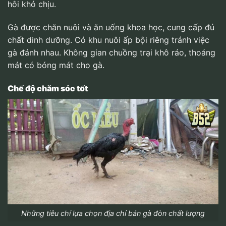
hôi khó chịu.
Gà được chăn nuôi và ăn uống khoa học, cung cấp đủ
chất dinh dưỡng. Có khu nuôi ấp bội riêng tránh việc
gà đánh nhau. Không gian chuồng trại khô ráo, thoáng
mát có bóng mát cho gà.
Chế độ chăm sóc tốt
Những tiêu chí lựa chọn địa chỉ bán gà đòn chất lượng