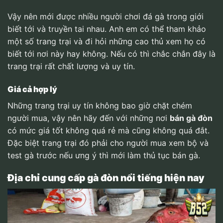
Vậy nên mới được nhiều người chơi đá gà trong giới
biết tới và truyền tai nhau. Anh em có thể tham khảo
một số trang trại và đi hỏi những cao thủ xem họ có
biết tới nơi này hay không. Nếu có thì chắc chắn đây là
trang trại rất chất lượng và uy tín.
Giá cả hợp lý
Những trang trại uy tín không bao giờ chặt chém
người mua, vậy nên hãy đến với những nơi
bán gà đòn
có mức giá tốt không quá rẻ mà cũng không quá đắt.
Đặc biệt trang trại đó phải cho người mua xem bộ và
test gà trước nếu ưng ý thì mới làm thủ tục bán gà.
Địa chỉ cung cấp gà đòn nổi tiếng hiện nay