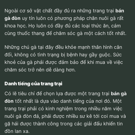
Ngoài cơ sở vật chất đầy đủ ra những trang trại
bán
gà đòn
uy tín luôn có phương pháp chăn nuôi gà rất
khoa học. Họ luôn có đầy đủ các loại thức ăn, cám
cùng thuốc thang để chăm sóc gà một cách tốt nhất.
Những chú gà tại đây đều khỏe mạnh thân hình cân
đối, không có tình trạng bị bệnh hay gầy guộc. Sức
khoẻ của gà phải được đảm bảo để khi mua về việc
chăm sóc trở nên dễ dàng hơn.
Danh tiếng của trang trại
Có lẽ tiêu chí để chọn lựa được một trang trại
bán gà
đòn
tốt nhất là dựa vào danh tiếng của nơi đó. Một
trang trại phải có kinh nghiệm trong nhiều năm việc
nuôi gà đòn đá, phải được nhiều sư kê tới coi mua và
gặ hái được thành công trong các giải đấu khiến tin
đồn lan xa.